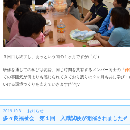
３日目も終了し、あっという間の１ヶ月ですが( ﾟДﾟ)
研修を通じての学びは勿論、同じ時間を共有するメンバー同士の『
仲
ての雰囲気が何よりも感じられてきており残りの２ヶ月も共に学び・
いける環境づくりを支えていきます(*^^)v
2019.10.31 お知らせ
多々良福祉会 第１回 入職試験が開催されました✐