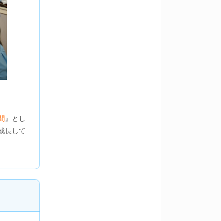
間
』とし
成長して