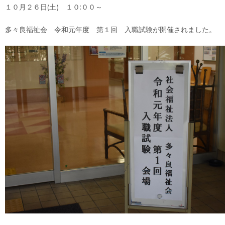
１０月２６日(土) １０:００～
多々良福祉会 令和元年度 第１回 入職試験が開催されました。