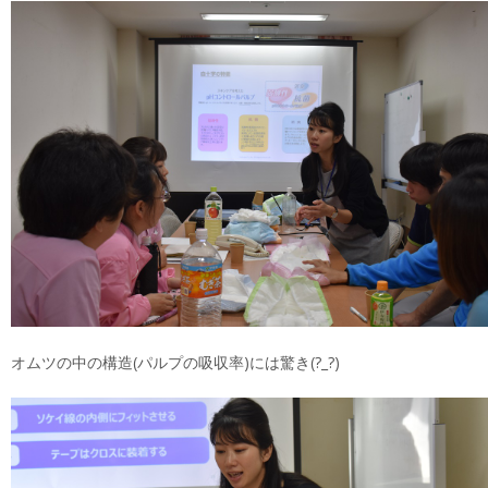
オムツの中の構造(パルプの吸収率)には驚き(?_?)