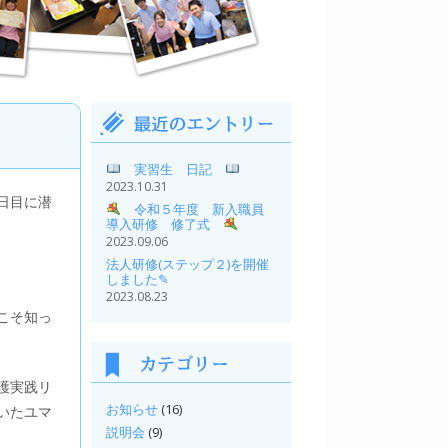
実習生 日記
2023.10.31
日目に潜
令和５年度 新入職員
導入研修 修了式
2023.09.06
法人研修(ステップ２)を開催
しました✎
2023.08.23
こそ知っ
護実践リ
お知らせ
(16)
いたユマ
説明会
(9)