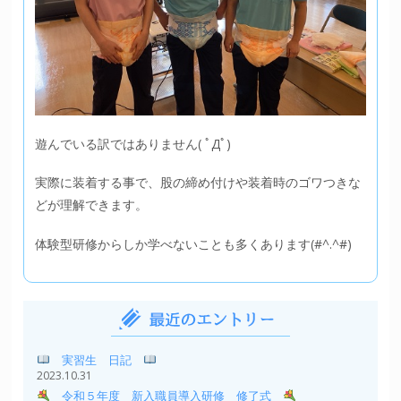
遊んでいる訳ではありません( ﾟДﾟ)
実際に装着する事で、股の締め付けや装着時のゴワつきな
どが理解できます。
体験型研修からしか学べないことも多くあります(#^.^#)
実習生 日記
2023.10.31
令和５年度 新入職員導入研修 修了式