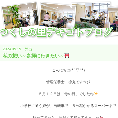
2024.05.15 外出
私の想い～参拝に行きたい～
こんにちは(*^▽^*)
管理栄養士 德丸です☆彡
５月１２日は「母の日」でしたね
小学校に通う娘が、自転車で１５分程かかるスーパーまで
行ってきたと、汗だくで帰ってきました