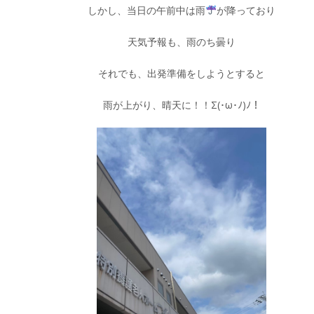
しかし、当日の午前中は雨
が降っており
天気予報も、雨のち曇り
それでも、出発準備をしようとすると
雨が上がり、晴天に！！Σ(･ω･ﾉ)ﾉ！