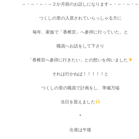
～・～・～・～２か月前のお話しになります～・～・～・～
つくしの里の入居されていらっしゃる方に
毎年、家族で「香椎宮」へ参拝に行っていた。と
職員へお話をして下さり
「香椎宮へ参拝に行きたい」との想いを伺いました
それは行かねば！！！！！と
つくしの里の職員で計画をし、準備万端
当日を迎えました
＊
出発は午後