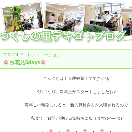
2024.04.19 レクリエーション
お花見5days
こんにちは！管理栄養士です(^▽^)/
4月になり、新年度がスタートしましたね♪
毎年この時期になると、新入職員さんが入職されるので
私まで、背筋が伸びる気持ちになります(o^―^o)
：・：
：・：
：・：
：・：
：・：