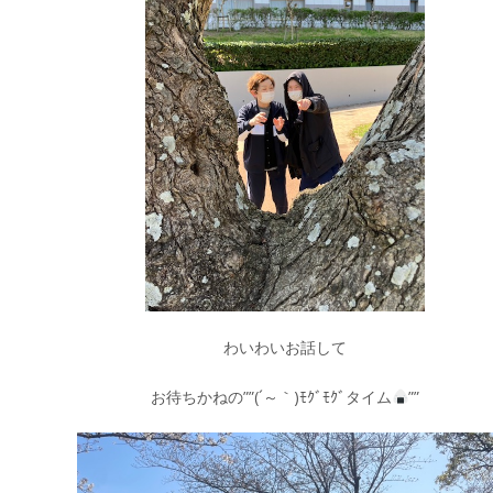
わいわいお話して
お待ちかねの””(´～｀)ﾓｸﾞﾓｸﾞタイム
””