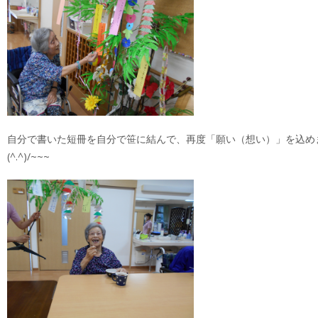
自分で書いた短冊を自分で笹に結んで、再度「願い（想い）」を込め
(^.^)/~~~