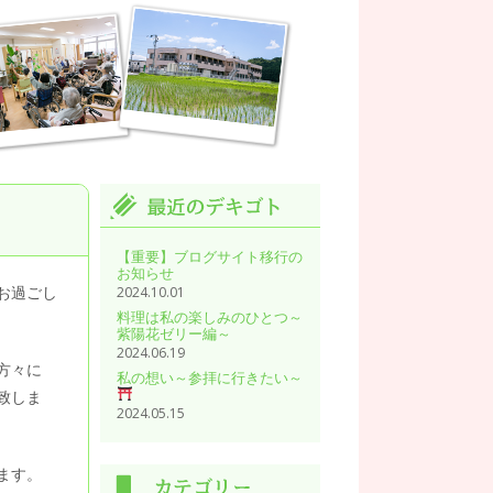
【重要】ブログサイト移行の
お知らせ
お過ごし
2024.10.01
料理は私の楽しみのひとつ～
紫陽花ゼリー編～
2024.06.19
方々に
私の想い～参拝に行きたい～
致しま
2024.05.15
ます。