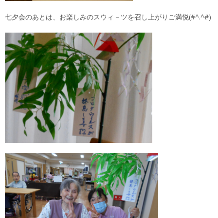
七夕会のあとは、お楽しみのスウィ－ツを召し上がりご満悦(#^.^#)