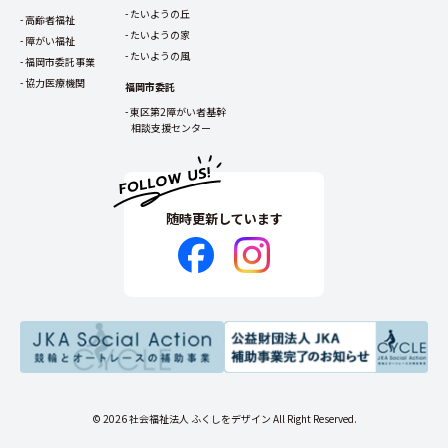
たいようの丘
高齢者福祉
たいようの家
障がい福祉
たいようの風
福岡市委託事業
協力医療機関
福岡市委託
東区第2障がい者基幹
相談支援センター
随時更新しています
© 2026 社会福祉法人 ふくしをデザイン All Right Reserved.