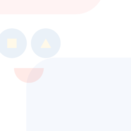
や
『障害のある方』
に寄り添
い続けます。