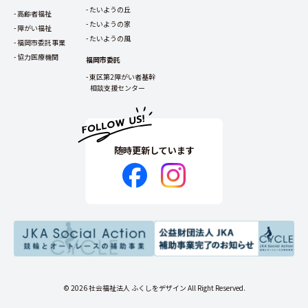
たいようの丘
高齢者福祉
たいようの家
障がい福祉
たいようの風
福岡市委託事業
協力医療機関
福岡市委託
東区第2障がい者基幹
相談支援センター
随時更新しています
© 2026 社会福祉法人 ふくしをデザイン All Right Reserved.