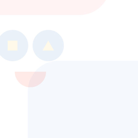
や
『障害のある方』
に寄り添
い続けます。