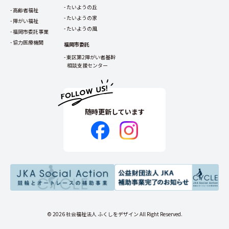
たいようの丘
高齢者福祉
たいようの家
障がい福祉
たいようの風
福岡市委託事業
協力医療機関
福岡市委託
東区第2障がい者基幹
相談支援センター
随時更新しています
© 2026 社会福祉法人 ふくしをデザイン All Right Reserved.