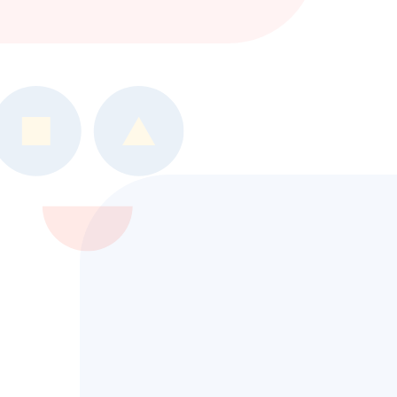
や
『障害のある方』
に寄り添
い続けます。