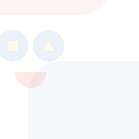
や
『障害のある方』
に寄り添
い続けます。