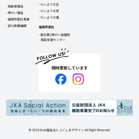
たいようの丘
高齢者福祉
たいようの家
障がい福祉
たいようの風
福岡市委託事業
協力医療機関
福岡市委託
東区第2障がい者基幹
相談支援センター
随時更新しています
© 2026 社会福祉法人 ふくしをデザイン All Right Reserved.