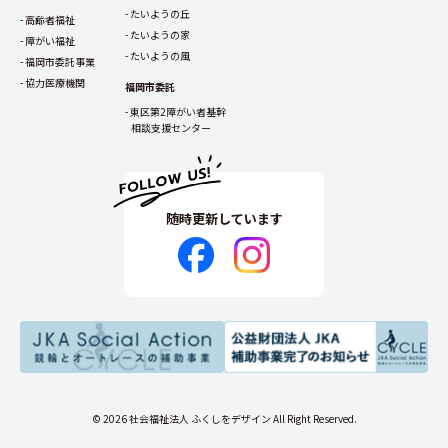
たいようの丘
高齢者福祉
たいようの家
障がい福祉
たいようの風
福岡市委託事業
協力医療機関
福岡市委託
東区第2障がい者基幹
相談支援センター
随時更新しています
© 2026 社会福祉法人 ふくしをデザイン All Right Reserved.