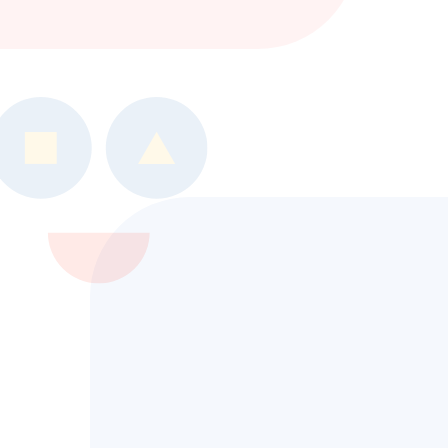
や
『障害のある方』
に寄り添
い続けます。