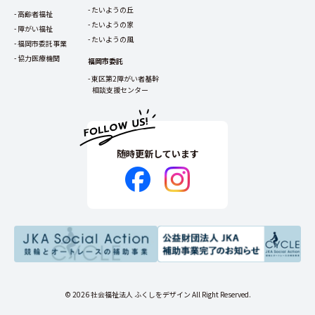
たいようの丘
高齢者福祉
たいようの家
障がい福祉
たいようの風
福岡市委託事業
協力医療機関
福岡市委託
東区第2障がい者基幹
相談支援センター
随時更新しています
© 2026 社会福祉法人 ふくしをデザイン All Right Reserved.