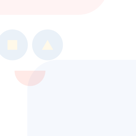
や
『障害のある方』
に寄り添
い続けます。