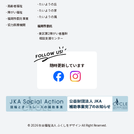
たいようの丘
高齢者福祉
たいようの家
障がい福祉
たいようの風
福岡市委託事業
協力医療機関
福岡市委託
東区第2障がい者基幹
相談支援センター
随時更新しています
© 2026 社会福祉法人 ふくしをデザイン All Right Reserved.