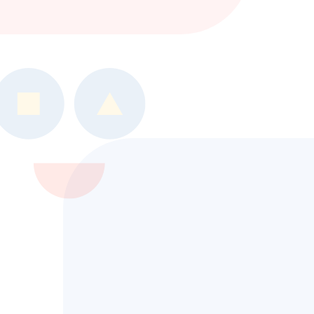
や
『障害のある方』
に寄り添
い続けます。